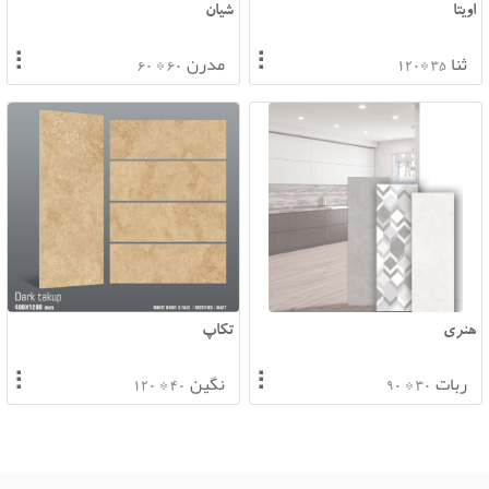
اویتا
شیان
⠇
⠇
ثنا
مدرن
60 * 60
35 *120
هنری
تکاپ
⠇
⠇
ربات
نگین
40 * 120
30 * 90