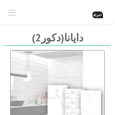
امرتات
دایانا(دکور2)