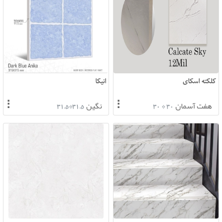
کلکته اسکای
انیکا
⠇
⠇
هفت آسمان
نگین
31.5*31.5
30 * 30