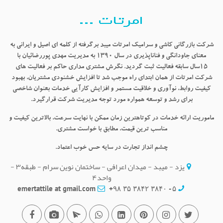
شرکت بازرگانی کاشی و سرامیک امرتات میبد برگرفته از کلمه ای اصیل و ایرانی به
معنای جاودانگی و فناناپذیری در سال ۱۳۹۰ به مدیریت مهدی پوررضائیان با
۱۵سال سابقه فعالیت ثبت گردید. نگرش مشتری مداری حاکم بر فعالیت های
شرکت امرتات از همان ابتدای راه موجب شد تا افزایش خشنودی مشتریان، بهبود
کیفیت روابط، نوآوری و خلاقیت مستمر و افزایش کارآیی خدمات بعنوان شاخصی
برای رشد و توسعه همواره مورد توجه مدیریت شرکت قرارگیرد.
ماموریت
ارائه خدمات در کوتاهترین زمان ممکن با نهایت سرعت، بالاترین کیفیت و
مناسب ترین قیمت، مطابق با خواست مشتری.
چشم انداز
تجارت در سایه حس خوب اعتماد.
یزد - میبد - میدان اعرافی - ساختمان نوین سرام - طبقه۳ -
واحد۴
emertattile at gmail.com
۵ - ۳۸۴۰ ۳۸۴۲ ۳۵ ۹۸+