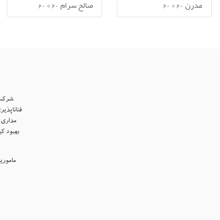
مدرن
صالح سرام
60 * 60
60 * 60
شرکت 
مداری 
بهبود ک
ماموری