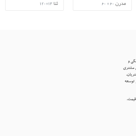
مدرن
ثنا
13*120
60 * 60
گی و
گردید. نگرش مشتری
ریان،
 توسعه
قیمت،