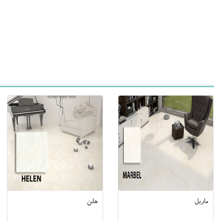
ماربل
هلن