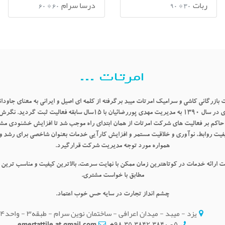
ربات
درسا سرام
60 * 60
30 * 90
بازرگانی کاشی و سرامیک امرتات میبد برگرفته از کلمه ای اصیل و ایرانی به معنای جاودان
فناناپذیری در سال ۱۳۹۰ به مدیریت مهدی پوررضائیان با ۱۵سال سابقه فعالیت ثبت 
حاکم بر فعالیت های شرکت امرتات از همان ابتدای راه موجب شد تا افزایش خشنودی مشت
یفیت روابط، نوآوری و خلاقیت مستمر و افزایش کارآیی خدمات بعنوان شاخصی برای رشد و
همواره مورد توجه مدیریت شرکت قرارگیرد.
ت
ارائه خدمات در کوتاهترین زمان ممکن با نهایت سرعت، بالاترین کیفیت و مناسب ترین 
مطابق با خواست مشتری.
چشم انداز
تجارت در سایه حس خوب اعتماد.
یزد - میبد - میدان اعرافی - ساختمان نوین سرام - طبقه۳ - واحد۴
emertattile at gmail.com
۵ - ۳۸۴۰ ۳۸۴۲ ۳۵ ۹۸+