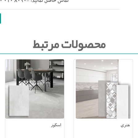
تماس حاصل نمائید: -8090 010 910 98+ 5541 517 913 98+ ---9080 010 910 98+
محصولات مرتبط
هنری
اسکور