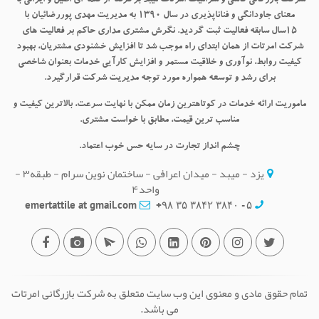
شرکت بازرگانی کاشی و سرامیک امرتات میبد برگرفته از کلمه ای اصیل و ایرانی به
معنای جاودانگی و فناناپذیری در سال ۱۳۹۰ به مدیریت مهدی پوررضائیان با
۱۵سال سابقه فعالیت ثبت گردید. نگرش مشتری مداری حاکم بر فعالیت های
شرکت امرتات از همان ابتدای راه موجب شد تا افزایش خشنودی مشتریان، بهبود
کیفیت روابط، نوآوری و خلاقیت مستمر و افزایش کارآیی خدمات بعنوان شاخصی
برای رشد و توسعه همواره مورد توجه مدیریت شرکت قرارگیرد.
ماموریت
ارائه خدمات در کوتاهترین زمان ممکن با نهایت سرعت، بالاترین کیفیت و
مناسب ترین قیمت، مطابق با خواست مشتری.
چشم انداز
تجارت در سایه حس خوب اعتماد.
یزد - میبد - میدان اعرافی - ساختمان نوین سرام - طبقه۳ -
واحد۴
emertattile at gmail.com
۵ - ۳۸۴۰ ۳۸۴۲ ۳۵ ۹۸+
تمام حقوق مادی و معنوی این وب سایت متعلق به شرکت بازرگانی امرتات
می باشد.