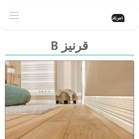
امرتات
قرنیز B