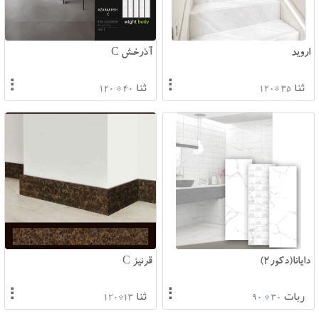
اروید
آذرخش C
⠇
⠇
ثنا
ثنا
40 * 120
35 *120
دایانا(دکور2)
قرنیز C
⠇
⠇
ربات
ثنا
13*120
30 * 90