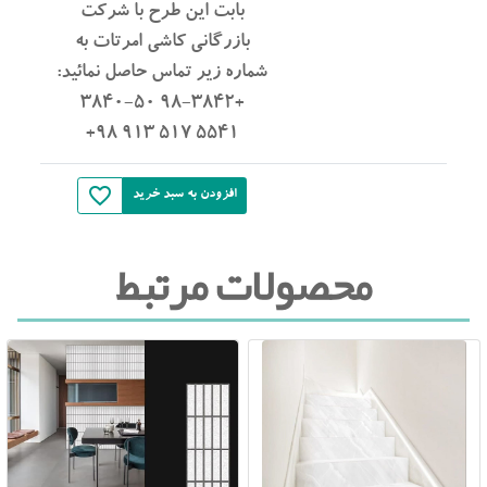
بابت این طرح با شرکت
بازرگانی کاشی امرتات به
شماره زیر تماس حاصل نمائید:
+98-3842 3840-50
5541 517 913 98+
favorite_border
افزودن به سبد خرید
محصولات مرتبط