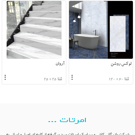
لوکس روشن
آروان
⠇
⠇
ثنا
ثنا
25 * 25
60 * 120